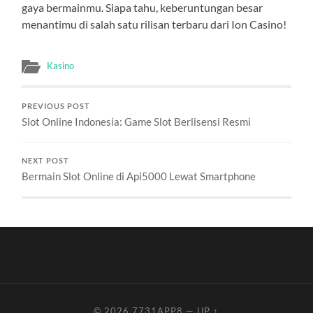
gaya bermainmu. Siapa tahu, keberuntungan besar
menantimu di salah satu rilisan terbaru dari Ion Casino!
Kasino
PREVIOUS POST
Slot Online Indonesia: Game Slot Berlisensi Resmi
NEXT POST
Bermain Slot Online di Api5000 Lewat Smartphone
© 2026
7731APP8
—
UP ↑