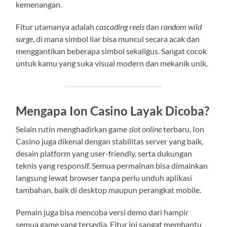
kemenangan.
Fitur utamanya adalah
cascading reels
dan
random wild
surge
, di mana simbol liar bisa muncul secara acak dan
menggantikan beberapa simbol sekaligus. Sangat cocok
untuk kamu yang suka visual modern dan mekanik unik.
Mengapa Ion Casino Layak Dicoba?
Selain rutin menghadirkan game
slot online
terbaru, Ion
Casino juga dikenal dengan stabilitas server yang baik,
desain platform yang user-friendly, serta dukungan
teknis yang responsif. Semua permainan bisa dimainkan
langsung lewat browser tanpa perlu unduh aplikasi
tambahan, baik di desktop maupun perangkat mobile.
Pemain juga bisa mencoba versi demo dari hampir
semua game yang tersedia. Fitur ini sangat membantu