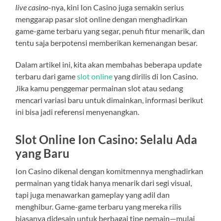
live casino
-nya, kini Ion Casino juga semakin serius
menggarap pasar slot online dengan menghadirkan
game-game terbaru yang segar, penuh fitur menarik, dan
tentu saja berpotensi memberikan kemenangan besar.
Dalam artikel ini, kita akan membahas beberapa update
terbaru dari game
slot online
yang dirilis di Ion Casino.
Jika kamu penggemar permainan slot atau sedang
mencari variasi baru untuk dimainkan, informasi berikut
ini bisa jadi referensi menyenangkan.
Slot Online Ion Casino: Selalu Ada
yang Baru
Ion Casino dikenal dengan komitmennya menghadirkan
permainan yang tidak hanya menarik dari segi visual,
tapi juga menawarkan gameplay yang adil dan
menghibur. Game-game terbaru yang mereka rilis
biasanya didesain untuk berbagai tipe pemain—mulai