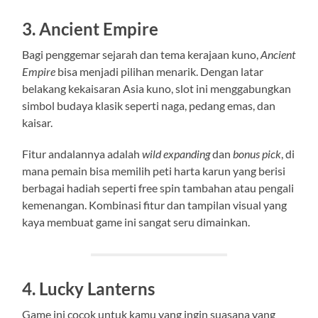
3.
Ancient Empire
Bagi penggemar sejarah dan tema kerajaan kuno,
Ancient
Empire
bisa menjadi pilihan menarik. Dengan latar
belakang kekaisaran Asia kuno, slot ini menggabungkan
simbol budaya klasik seperti naga, pedang emas, dan
kaisar.
Fitur andalannya adalah
wild expanding
dan
bonus pick
, di
mana pemain bisa memilih peti harta karun yang berisi
berbagai hadiah seperti free spin tambahan atau pengali
kemenangan. Kombinasi fitur dan tampilan visual yang
kaya membuat game ini sangat seru dimainkan.
4.
Lucky Lanterns
Game ini cocok untuk kamu yang ingin suasana yang