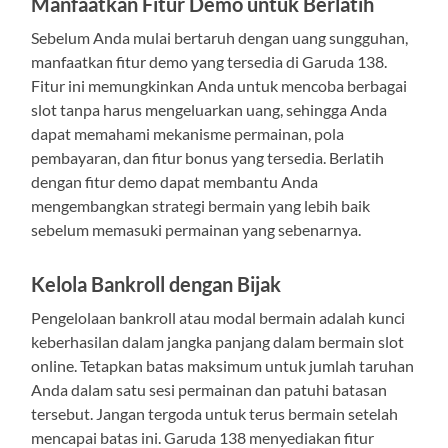
Manfaatkan Fitur Demo untuk Berlatih
Sebelum Anda mulai bertaruh dengan uang sungguhan,
manfaatkan fitur demo yang tersedia di Garuda 138.
Fitur ini memungkinkan Anda untuk mencoba berbagai
slot tanpa harus mengeluarkan uang, sehingga Anda
dapat memahami mekanisme permainan, pola
pembayaran, dan fitur bonus yang tersedia. Berlatih
dengan fitur demo dapat membantu Anda
mengembangkan strategi bermain yang lebih baik
sebelum memasuki permainan yang sebenarnya.
Kelola Bankroll dengan Bijak
Pengelolaan bankroll atau modal bermain adalah kunci
keberhasilan dalam jangka panjang dalam bermain slot
online. Tetapkan batas maksimum untuk jumlah taruhan
Anda dalam satu sesi permainan dan patuhi batasan
tersebut. Jangan tergoda untuk terus bermain setelah
mencapai batas ini. Garuda 138 menyediakan fitur