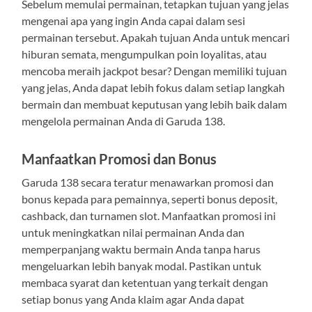
Sebelum memulai permainan, tetapkan tujuan yang jelas
mengenai apa yang ingin Anda capai dalam sesi
permainan tersebut. Apakah tujuan Anda untuk mencari
hiburan semata, mengumpulkan poin loyalitas, atau
mencoba meraih jackpot besar? Dengan memiliki tujuan
yang jelas, Anda dapat lebih fokus dalam setiap langkah
bermain dan membuat keputusan yang lebih baik dalam
mengelola permainan Anda di Garuda 138.
Manfaatkan Promosi dan Bonus
Garuda 138 secara teratur menawarkan promosi dan
bonus kepada para pemainnya, seperti bonus deposit,
cashback, dan turnamen slot. Manfaatkan promosi ini
untuk meningkatkan nilai permainan Anda dan
memperpanjang waktu bermain Anda tanpa harus
mengeluarkan lebih banyak modal. Pastikan untuk
membaca syarat dan ketentuan yang terkait dengan
setiap bonus yang Anda klaim agar Anda dapat