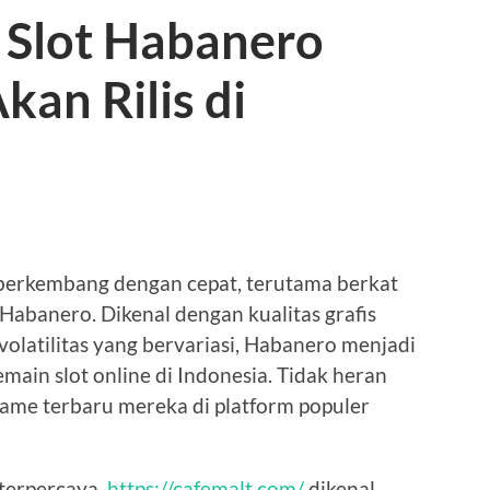
 Slot Habanero
kan Rilis di
 berkembang dengan cepat, terutama berkat
 Habanero. Dikenal dengan kualitas grafis
at volatilitas yang bervariasi, Habanero menjadi
emain slot online di Indonesia. Tidak heran
game terbaru mereka di platform populer
 terpercaya,
https://cafemalt.com/
dikenal