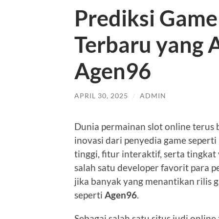
Prediksi Game
Terbaru yang A
Agen96
APRIL 30, 2025
/
ADMIN
Dunia permainan slot online terus
inovasi dari penyedia game seperti
tinggi, fitur interaktif, serta tingk
salah satu developer favorit para p
jika banyak yang menantikan rilis 
seperti
Agen96
.
Sebagai salah satu situs judi online