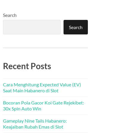
Search
Search
Recent Posts
Cara Menghitung Expected Value (EV)
Saat Main Habanero di Slot
Bocoran Pola Gacor Koi Gate Rejekibet:
30x Spin Auto Win
Gameplay Nine Tails Habanero:
Keajaiban Rubah Emas di Slot