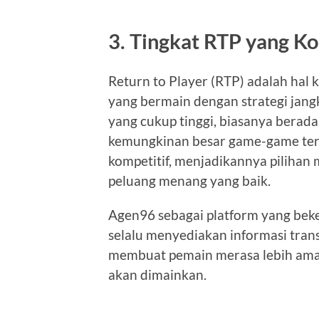
3. Tingkat RTP yang Ko
Return to Player (RTP) adalah hal 
yang bermain dengan strategi jang
yang cukup tinggi, biasanya berada
kemungkinan besar game-game ter
kompetitif, menjadikannya pilihan 
peluang menang yang baik.
Agen96 sebagai platform yang beke
selalu menyediakan informasi tran
membuat pemain merasa lebih aman
akan dimainkan.