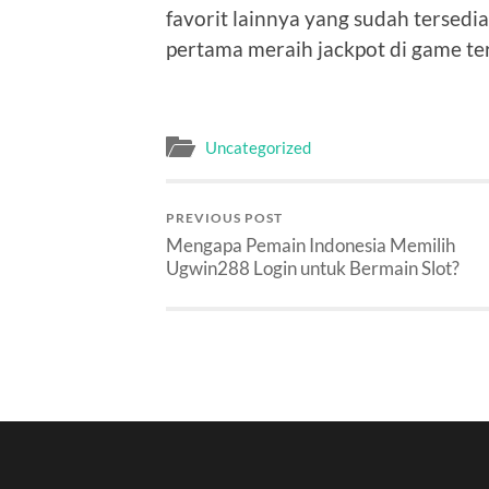
favorit lainnya yang sudah tersedia
pertama meraih jackpot di game te
Uncategorized
PREVIOUS POST
Mengapa Pemain Indonesia Memilih
Ugwin288 Login untuk Bermain Slot?