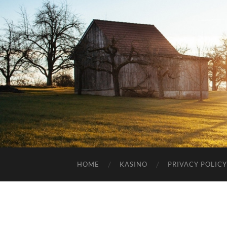
HOME
KASINO
PRIVACY POLICY