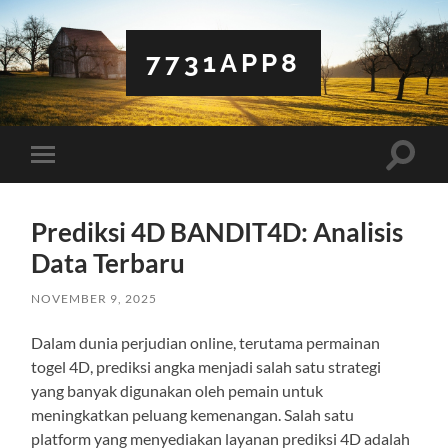
7731APP8
Toggle
Toggle
search
mobile
field
menu
Prediksi 4D BANDIT4D: Analisis
Data Terbaru
NOVEMBER 9, 2025
Dalam dunia perjudian online, terutama permainan
togel 4D, prediksi angka menjadi salah satu strategi
yang banyak digunakan oleh pemain untuk
meningkatkan peluang kemenangan. Salah satu
platform yang menyediakan layanan prediksi 4D adalah