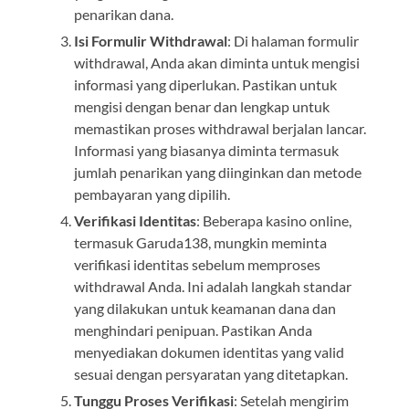
penarikan dana.
Isi Formulir Withdrawal
: Di halaman formulir
withdrawal, Anda akan diminta untuk mengisi
informasi yang diperlukan. Pastikan untuk
mengisi dengan benar dan lengkap untuk
memastikan proses withdrawal berjalan lancar.
Informasi yang biasanya diminta termasuk
jumlah penarikan yang diinginkan dan metode
pembayaran yang dipilih.
Verifikasi Identitas
: Beberapa kasino online,
termasuk Garuda138, mungkin meminta
verifikasi identitas sebelum memproses
withdrawal Anda. Ini adalah langkah standar
yang dilakukan untuk keamanan dana dan
menghindari penipuan. Pastikan Anda
menyediakan dokumen identitas yang valid
sesuai dengan persyaratan yang ditetapkan.
Tunggu Proses Verifikasi
: Setelah mengirim