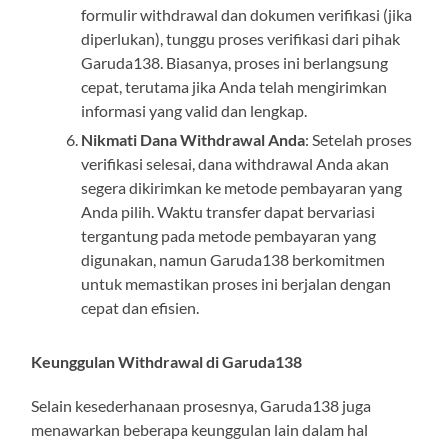
formulir withdrawal dan dokumen verifikasi (jika
diperlukan), tunggu proses verifikasi dari pihak
Garuda138. Biasanya, proses ini berlangsung
cepat, terutama jika Anda telah mengirimkan
informasi yang valid dan lengkap.
Nikmati Dana Withdrawal Anda
: Setelah proses
verifikasi selesai, dana withdrawal Anda akan
segera dikirimkan ke metode pembayaran yang
Anda pilih. Waktu transfer dapat bervariasi
tergantung pada metode pembayaran yang
digunakan, namun Garuda138 berkomitmen
untuk memastikan proses ini berjalan dengan
cepat dan efisien.
Keunggulan Withdrawal di Garuda138
Selain kesederhanaan prosesnya, Garuda138 juga
menawarkan beberapa keunggulan lain dalam hal