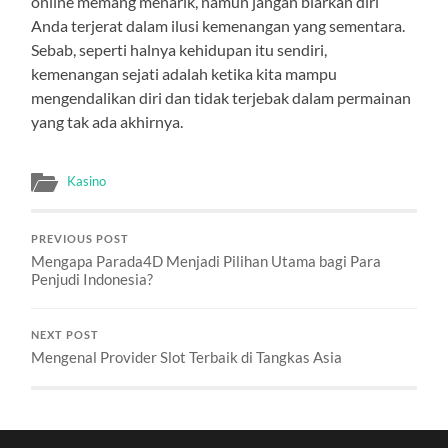
online memang menarik, namun jangan biarkan diri
Anda terjerat dalam ilusi kemenangan yang sementara.
Sebab, seperti halnya kehidupan itu sendiri,
kemenangan sejati adalah ketika kita mampu
mengendalikan diri dan tidak terjebak dalam permainan
yang tak ada akhirnya.
Kasino
PREVIOUS POST
Mengapa Parada4D Menjadi Pilihan Utama bagi Para
Penjudi Indonesia?
NEXT POST
Mengenal Provider Slot Terbaik di Tangkas Asia