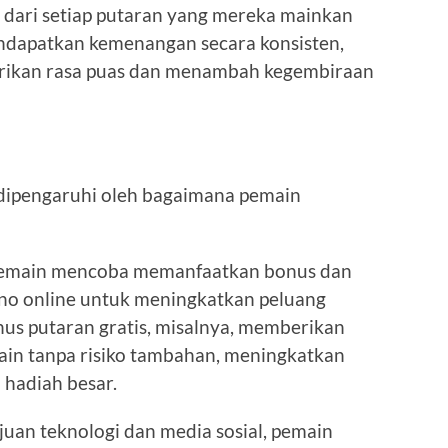
dari setiap putaran yang mereka mainkan
mendapatkan kemenangan secara konsisten,
erikan rasa puas dan menambah kegembiraan
ga dipengaruhi oleh bagaimana pemain
emain mencoba memanfaatkan bonus dan
ino online untuk meningkatkan peluang
onus putaran gratis, misalnya, memberikan
in tanpa risiko tambahan, meningkatkan
hadiah besar.
an teknologi dan media sosial, pemain