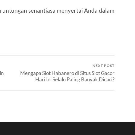
eruntungan senantiasa menyertai Anda dalam
NEXT POST
in
Mengapa Slot Habanero di Situs Slot Gacor
Hari Ini Selalu Paling Banyak Dicari?