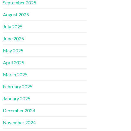
September 2025
August 2025
July 2025
June 2025
May 2025
April 2025
March 2025
February 2025
January 2025
December 2024
November 2024