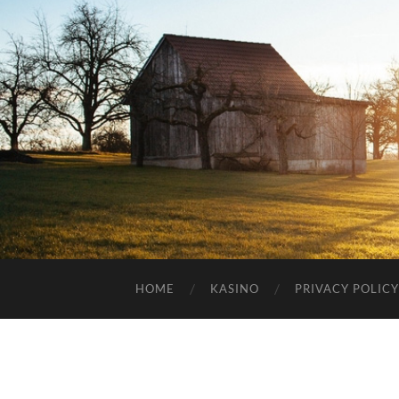
HOME
KASINO
PRIVACY POLICY