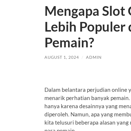
Mengapa Slot G
Lebih Populer 
Pemain?
AUGUST 1, 2024
/
ADMIN
Dalam belantara perjudian online ya
menarik perhatian banyak pemain. M
hanya karena desainnya yang menar
diperoleh. Namun, apa yang membuat
kita telusuri beberapa alasan yang 
para pemain.