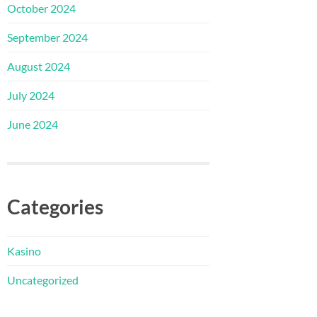
October 2024
September 2024
August 2024
July 2024
June 2024
Categories
Kasino
Uncategorized