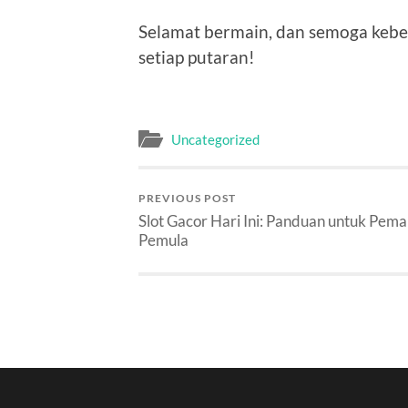
Selamat bermain, dan semoga keb
setiap putaran!
Uncategorized
PREVIOUS POST
Slot Gacor Hari Ini: Panduan untuk Pema
Pemula