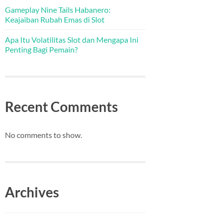
Gameplay Nine Tails Habanero:
Keajaiban Rubah Emas di Slot
Apa Itu Volatilitas Slot dan Mengapa Ini
Penting Bagi Pemain?
Recent Comments
No comments to show.
Archives