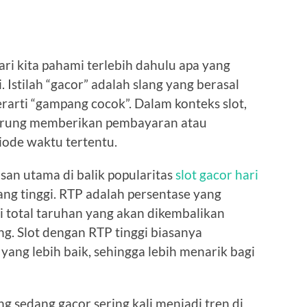
ri kita pahami terlebih dahulu apa yang
. Istilah “gacor” adalah slang yang berasal
erarti “gampang cocok”. Dalam konteks slot,
derung memberikan pembayaran atau
iode waktu tertentu.
asan utama di balik popularitas
slot gacor hari
ang tinggi. RTP adalah persentase yang
 total taruhan yang akan dikembalikan
g. Slot dengan RTP tinggi biasanya
ng lebih baik, sehingga lebih menarik bagi
ng sedang gacor sering kali menjadi tren di