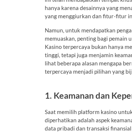
hanya karena desainnya yang menar
yang menggiurkan dan fitur-fitur i
Namun, untuk mendapatkan pengal
memuaskan, penting bagi pemain un
Kasino terpercaya bukan hanya me
tinggi, tetapi juga menjamin keam
lihat beberapa alasan mengapa be
terpercaya menjadi pilihan yang b
1.
Keamanan dan Kepe
Saat memilih platform kasino unt
diperhatikan adalah aspek keaman
data pribadi dan transaksi finansia