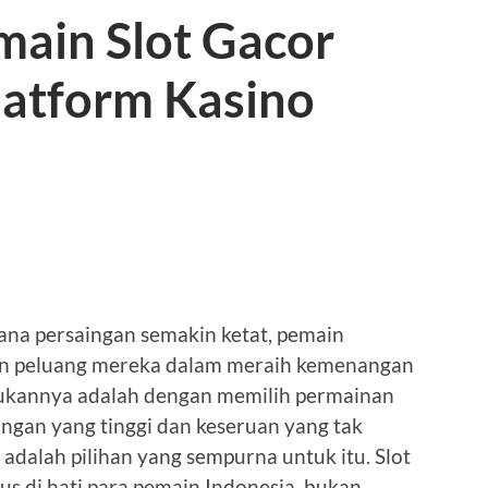
main Slot Gacor
latform Kasino
mana persaingan semakin ketat, pemain
n peluang mereka dalam meraih kemenangan
akukannya adalah dengan memilih permainan
an yang tinggi dan keseruan yang tak
dalah pilihan yang sempurna untuk itu. Slot
us di hati para pemain Indonesia, bukan