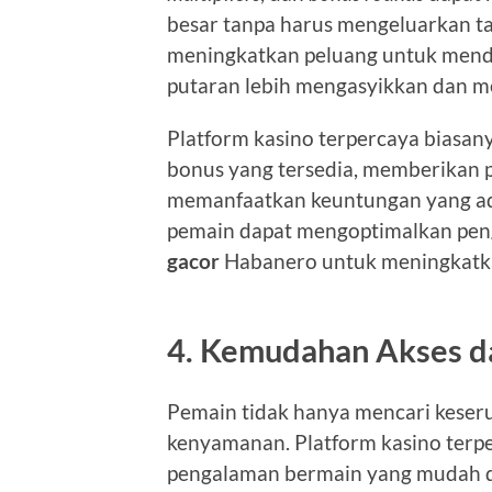
besar tanpa harus mengeluarkan ta
meningkatkan peluang untuk menda
putaran lebih mengasyikkan dan 
Platform kasino terpercaya biasan
bonus yang tersedia, memberikan
memanfaatkan keuntungan yang ada
pemain dapat mengoptimalkan pen
gacor
Habanero untuk meningkatk
4.
Kemudahan Akses d
Pemain tidak hanya mencari keseru
kenyamanan. Platform kasino terp
pengalaman bermain yang mudah di