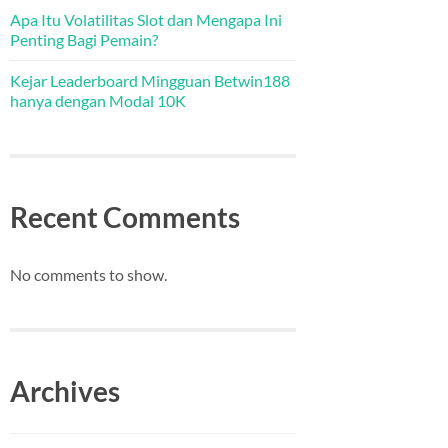
Apa Itu Volatilitas Slot dan Mengapa Ini
Penting Bagi Pemain?
Kejar Leaderboard Mingguan Betwin188
hanya dengan Modal 10K
Recent Comments
No comments to show.
Archives