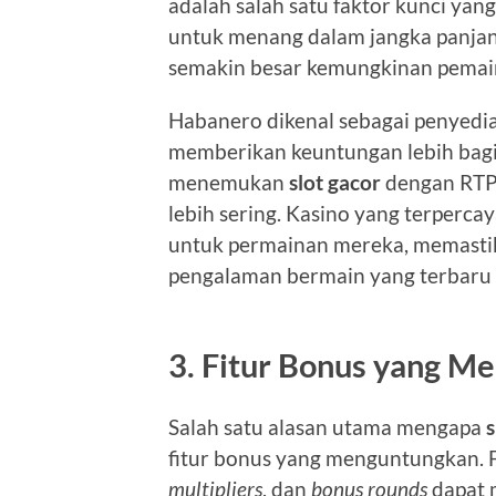
adalah salah satu faktor kunci ya
untuk menang dalam jangka panjan
semakin besar kemungkinan pema
Habanero dikenal sebagai penyedi
memberikan keuntungan lebih bagi 
menemukan
slot gacor
dengan RTP
lebih sering. Kasino yang terperc
untuk permainan mereka, memasti
pengalaman bermain yang terbaru 
3.
Fitur Bonus yang M
Salah satu alasan utama mengapa
s
fitur bonus yang menguntungkan. Fi
multipliers
, dan
bonus rounds
dapat 