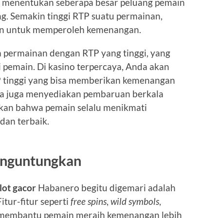
ng menentukan seberapa besar peluang pemain
g. Semakin tinggi RTP suatu permainan,
in untuk memperoleh kemenangan.
a permainan dengan RTP yang tinggi, yang
pemain. Di kasino terpercaya, Anda akan
 tinggi yang bisa memberikan kemenangan
aya juga menyediakan pembaruan berkala
kan bahwa pemain selalu menikmati
dan terbaik.
enguntungkan
lot gacor
Habanero begitu digemari adalah
tur-fitur seperti
free spins
,
wild symbols
,
membantu pemain meraih kemenangan lebih