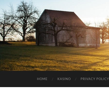
HOME
KASINO
PRIVACY POLICY