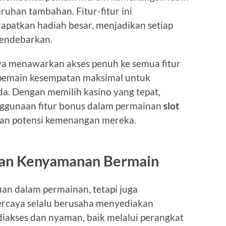
ruhan tambahan. Fitur-fitur ini
patkan hadiah besar, menjadikan setiap
mendebarkan.
ya menawarkan akses penuh ke semua fitur
 pemain kesempatan maksimal untuk
. Dengan memilih kasino yang tepat,
ggunaan fitur bonus dalam permainan
slot
an potensi kemenangan mereka.
an Kenyamanan Bermain
an dalam permainan, tetapi juga
ercaya selalu berusaha menyediakan
akses dan nyaman, baik melalui perangkat