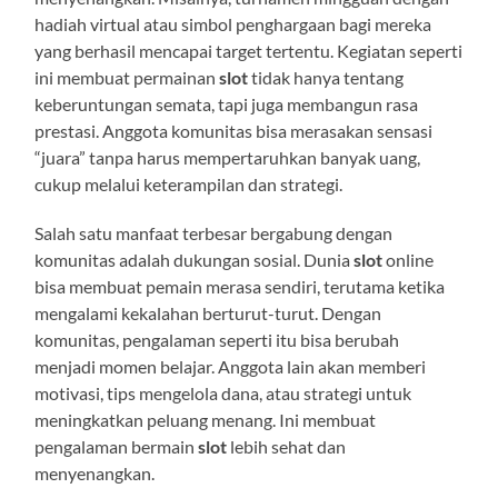
hadiah virtual atau simbol penghargaan bagi mereka
yang berhasil mencapai target tertentu. Kegiatan seperti
ini membuat permainan
slot
tidak hanya tentang
keberuntungan semata, tapi juga membangun rasa
prestasi. Anggota komunitas bisa merasakan sensasi
“juara” tanpa harus mempertaruhkan banyak uang,
cukup melalui keterampilan dan strategi.
Salah satu manfaat terbesar bergabung dengan
komunitas adalah dukungan sosial. Dunia
slot
online
bisa membuat pemain merasa sendiri, terutama ketika
mengalami kekalahan berturut-turut. Dengan
komunitas, pengalaman seperti itu bisa berubah
menjadi momen belajar. Anggota lain akan memberi
motivasi, tips mengelola dana, atau strategi untuk
meningkatkan peluang menang. Ini membuat
pengalaman bermain
slot
lebih sehat dan
menyenangkan.