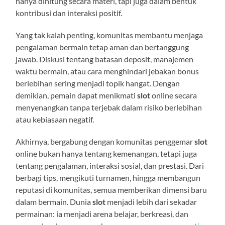
hanya dihitung secara materi, tapi juga dalam bentuk
kontribusi dan interaksi positif.
Yang tak kalah penting, komunitas membantu menjaga
pengalaman bermain tetap aman dan bertanggung
jawab. Diskusi tentang batasan deposit, manajemen
waktu bermain, atau cara menghindari jebakan bonus
berlebihan sering menjadi topik hangat. Dengan
demikian, pemain dapat menikmati
slot
online secara
menyenangkan tanpa terjebak dalam risiko berlebihan
atau kebiasaan negatif.
Akhirnya, bergabung dengan komunitas penggemar
slot
online bukan hanya tentang kemenangan, tetapi juga
tentang pengalaman, interaksi sosial, dan prestasi. Dari
berbagi tips, mengikuti turnamen, hingga membangun
reputasi di komunitas, semua memberikan dimensi baru
dalam bermain. Dunia
slot
menjadi lebih dari sekadar
permainan: ia menjadi arena belajar, berkreasi, dan