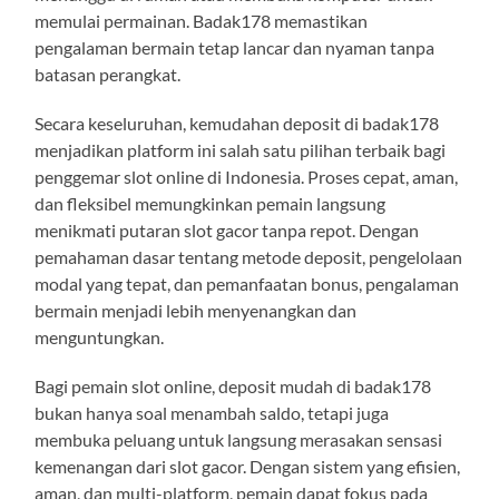
memulai permainan. Badak178 memastikan
pengalaman bermain tetap lancar dan nyaman tanpa
batasan perangkat.
Secara keseluruhan, kemudahan deposit di badak178
menjadikan platform ini salah satu pilihan terbaik bagi
penggemar slot online di Indonesia. Proses cepat, aman,
dan fleksibel memungkinkan pemain langsung
menikmati putaran slot gacor tanpa repot. Dengan
pemahaman dasar tentang metode deposit, pengelolaan
modal yang tepat, dan pemanfaatan bonus, pengalaman
bermain menjadi lebih menyenangkan dan
menguntungkan.
Bagi pemain slot online, deposit mudah di badak178
bukan hanya soal menambah saldo, tetapi juga
membuka peluang untuk langsung merasakan sensasi
kemenangan dari slot gacor. Dengan sistem yang efisien,
aman, dan multi-platform, pemain dapat fokus pada