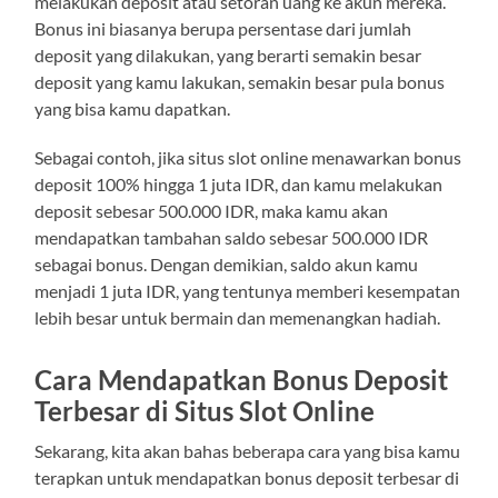
melakukan deposit atau setoran uang ke akun mereka.
Bonus ini biasanya berupa persentase dari jumlah
deposit yang dilakukan, yang berarti semakin besar
deposit yang kamu lakukan, semakin besar pula bonus
yang bisa kamu dapatkan.
Sebagai contoh, jika situs slot online menawarkan bonus
deposit 100% hingga 1 juta IDR, dan kamu melakukan
deposit sebesar 500.000 IDR, maka kamu akan
mendapatkan tambahan saldo sebesar 500.000 IDR
sebagai bonus. Dengan demikian, saldo akun kamu
menjadi 1 juta IDR, yang tentunya memberi kesempatan
lebih besar untuk bermain dan memenangkan hadiah.
Cara Mendapatkan Bonus Deposit
Terbesar di Situs Slot Online
Sekarang, kita akan bahas beberapa cara yang bisa kamu
terapkan untuk mendapatkan bonus deposit terbesar di