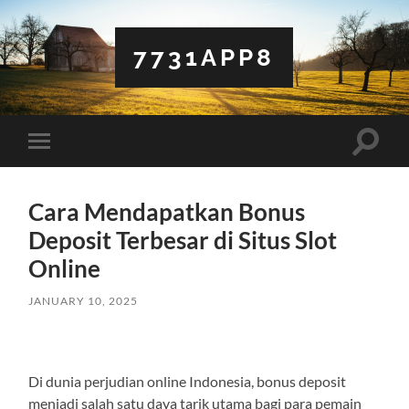
7731APP8
Toggle
Toggle
search
mobile
field
menu
Cara Mendapatkan Bonus
Deposit Terbesar di Situs Slot
Online
JANUARY 10, 2025
Di dunia perjudian online Indonesia, bonus deposit
menjadi salah satu daya tarik utama bagi para pemain